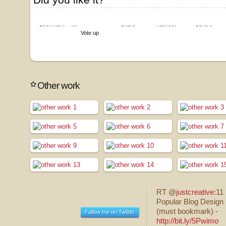
Did you like it?
Bookmark
Share
Retweet
Send it
Vote up
Other work
RT @
justcreative
:11
Popular Blog Design 
(must bookmark) -
Fallow me on Twitter
http://bit.ly/5Pwimo