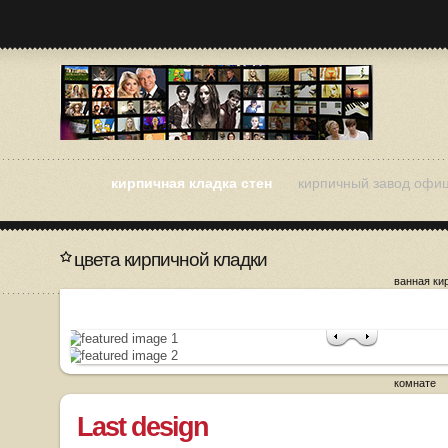
кирпичная кладка стен
кирпичный завод офи
цвета кирпичной кладки
ванная ки
как разоб
кладку
кирпичная
кирпичная
кирпичная
комнате
Last design