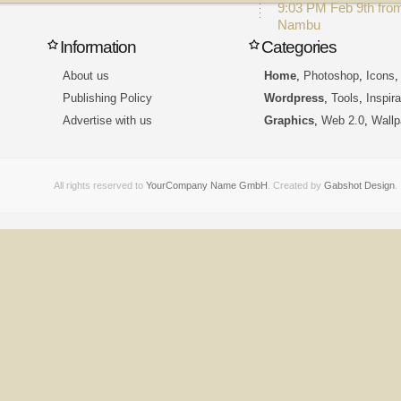
9:03 PM Feb 9th fro
Nambu
Information
Categories
About us
Home
,
Photoshop
,
Icons
Publishing Policy
Wordpress
,
Tools
,
Inspira
Advertise with us
Graphics
,
Web 2.0
,
Wallp
All rights reserved to
YourCompany Name GmbH
. Created by
Gabshot Design
.