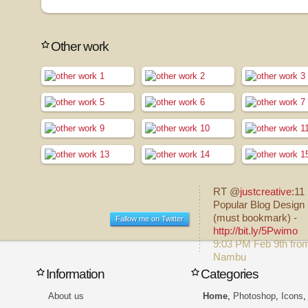
Other work
RT @
justcreative
:11
Popular Blog Design 
(must bookmark) -
Fallow me on Twitter
http://bit.ly/5Pwimo
9:03 PM Feb 9th fro
Nambu
Information
Categories
About us
Home
,
Photoshop
,
Icons