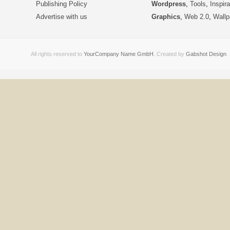
Publishing Policy
Wordpress
,
Tools
,
Inspira
Advertise with us
Graphics
,
Web 2.0
,
Wallp
All rights reserved to
YourCompany Name GmbH
. Created by
Gabshot Design
.