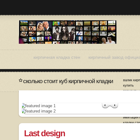
кирпичная кладка стен
кирпичный завод офици
сколько стоит куб кирпичной кладки
валик кир
купить
варианты 
кирпичног
дизайн ки
заделка ш
кладке
имитация 
кладки ст
Last design