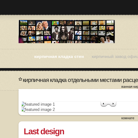
кирпичная кладка стен
кирпичный завод офи
кирпичная кладка отдельными местами расце
ванная ки
как разоб
кладку
кирпичная
кирпичная
кирпичная
комнате
Last design