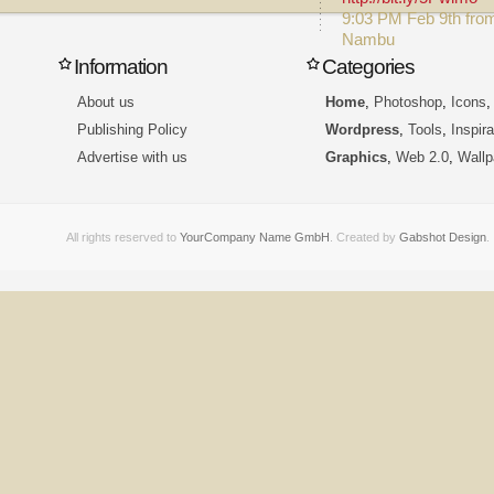
9:03 PM Feb 9th fro
Nambu
Information
Categories
About us
Home
,
Photoshop
,
Icons
Publishing Policy
Wordpress
,
Tools
,
Inspira
Advertise with us
Graphics
,
Web 2.0
,
Wallp
All rights reserved to
YourCompany Name GmbH
. Created by
Gabshot Design
.