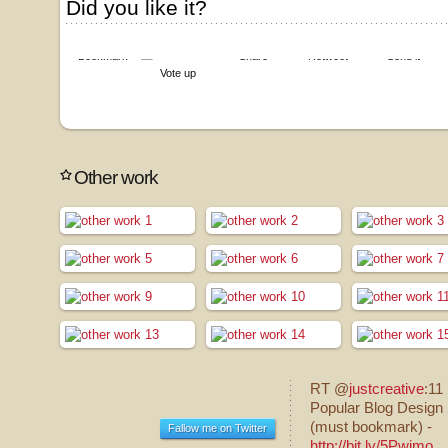
Did you like it?
Bookmark
Share
Retweet
Send it
Vote up
Other work
RT @
justcreative
:11
Popular Blog Design 
(must bookmark) -
Fallow me on Twitter
http://bit.ly/5Pwimo