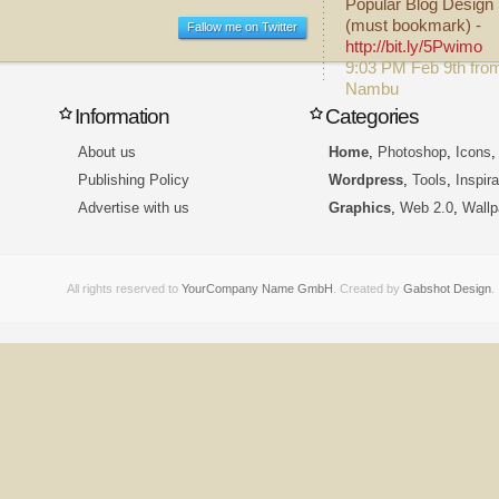
Popular Blog Design 
(must bookmark) -
Fallow me on Twitter
http://bit.ly/5Pwimo
9:03 PM Feb 9th fro
Nambu
Information
Categories
About us
Home
,
Photoshop
,
Icons
Publishing Policy
Wordpress
,
Tools
,
Inspira
Advertise with us
Graphics
,
Web 2.0
,
Wallp
All rights reserved to
YourCompany Name GmbH
. Created by
Gabshot Design
.