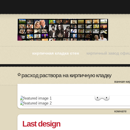
кирпичная кладка стен
кирпичный завод офи
расход раствора на кирпичную кладку
ванная ки
как разоб
кладку
кирпичная
кирпичная
кирпичная
комнате
Last design