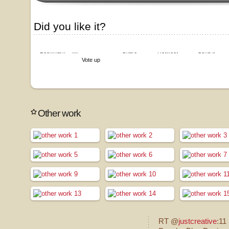
Did you like it?
Bookmark
Share
Retweet
Send it
Vote up
Other work
RT @
justcreative
:11