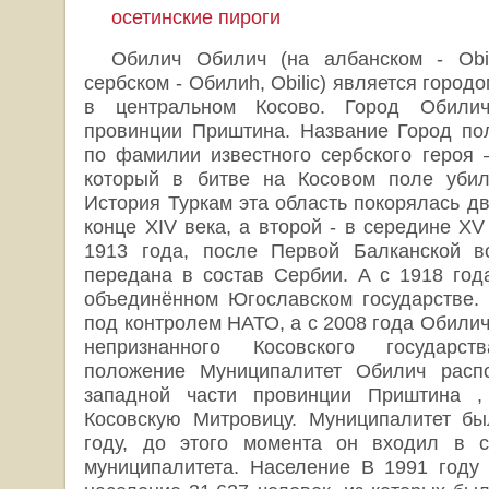
осетинские пироги
Обилич Обилич (на албанском - Obili
сербском - Обилиh, Obiliс) является город
в центральном Косово. Город Обили
провинции Приштина. Название Город по
по фамилии известного сербского героя
который в битве на Косовом поле убил 
История Туркам эта область покорялась дв
конце XIV века, а второй - в середине XV
1913 года, после Первой Балканской в
передана в состав Сербии. А с 1918 год
объединённом Югославском государстве.
под контролем НАТО, а с 2008 года Обилич
непризнанного Косовского государств
положение Муниципалитет Обилич распо
западной части провинции Приштина ,
Косовскую Митровицу. Муниципалитет бы
году, до этого момента он входил в с
муниципалитета. Население В 1991 году