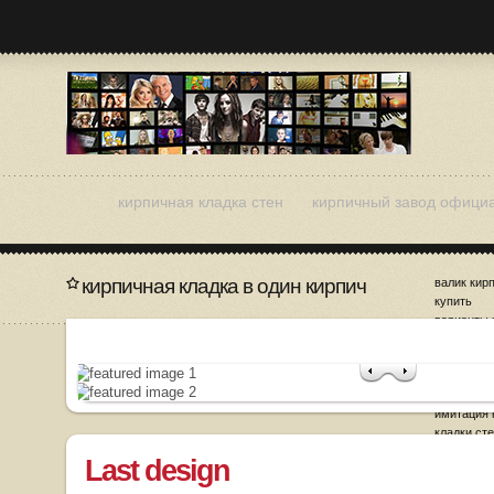
кирпичная кладка стен
кирпичный завод офици
кирпичная кладка в один кирпич
валик кир
купить
варианты 
кирпичног
дизайн ки
заделка ш
кладке
имитация 
кладки ст
Last design