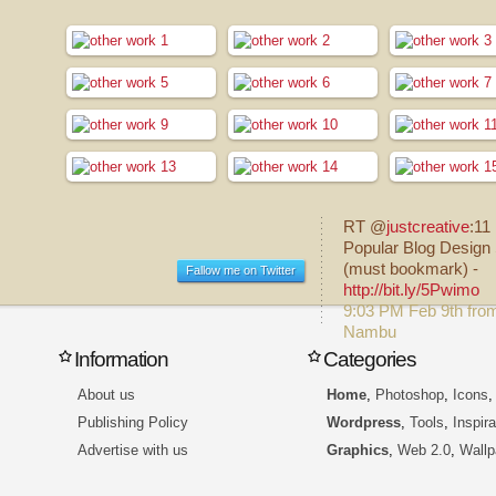
RT @
justcreative
:11
Popular Blog Design 
(must bookmark) -
Fallow me on Twitter
http://bit.ly/5Pwimo
9:03 PM Feb 9th fro
Nambu
Information
Categories
About us
Home
,
Photoshop
,
Icons
Publishing Policy
Wordpress
,
Tools
,
Inspira
Advertise with us
Graphics
,
Web 2.0
,
Wallp