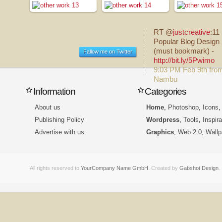
RT @
justcreative
:11
Popular Blog Design 
(must bookmark) -
Fallow me on Twitter
http://bit.ly/5Pwimo
9:03 PM Feb 9th fro
Nambu
Information
Categories
About us
Home
,
Photoshop
,
Icons
Publishing Policy
Wordpress
,
Tools
,
Inspira
Advertise with us
Graphics
,
Web 2.0
,
Wallp
All rights reserved to
YourCompany Name GmbH
. Created by
Gabshot Design
.