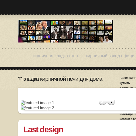
кирпичная кладка стен
кирпичный завод офици
кладка кирпичной печи для дома
валик кир
купить
варианты 
кирпичног
дизайн ки
заделка ш
кладке
имитация 
кладки ст
Last design