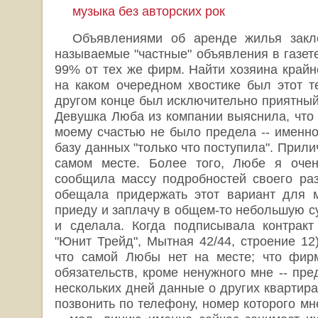
музыка без авторских рок
Объявлениями об аренде жилья закле
называемые "частные" объявления в газете 
99% от тех же фирм. Найти хозяина крайн
на каком очередном хвостике был этот т
другом конце был исключительно приятный
Девушка Люба из компании выяснила, что м
моему счастью не было предела -- именно
базу данных "только что поступила". Прили
самом месте. Более того, Любе я очен
сообщила массу подробностей своего раз
обещала придержать этот вариант для м
приеду и заплачу в общем-то небольшую сум
и сделала. Когда подписывала контракт
"Юнит Трейд", Мытная 42/44, строение 12
что самой Любы нет на месте; что фирм
обязательств, кроме ненужного мне -- пре
нескольких дней данные о других квартирах
позвонить по телефону, номер которого мн