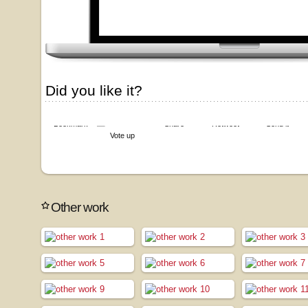
Did you like it?
Bookmark
Share
Retweet
Send it
Vote up
Other work