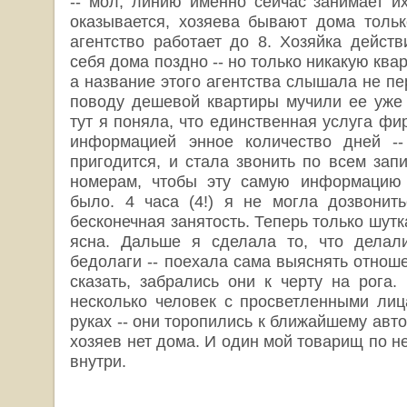
-- мол, линию именно сейчас занимает их
оказывается, хозяева бывают дома тольк
агентство работает до 8. Хозяйка действ
себя дома поздно -- но только никакую ква
а название этого агентства слышала не пер
поводу дешевой квартиры мучили ее уже 
тут я поняла, что единственная услуга фи
информацией энное количество дней --
пригодится, и стала звонить по всем зап
номерам, чтобы эту самую информацию п
было. 4 часа (4!) я не могла дозвонит
бесконечная занятость. Теперь только шутк
ясна. Дальше я сделала то, что делали
бедолаги -- поехала сама выяснять отнош
сказать, забрались они к черту на рога.
несколько человек с просветленными лиц
руках -- они торопились к ближайшему авто
хозяев нет дома. И один мой товарищ по н
внутри.