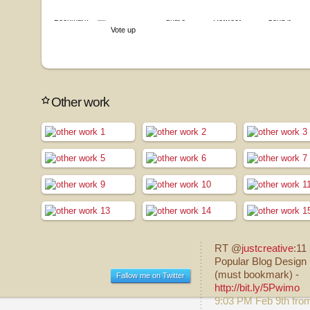
Bookmark
Share
Retweet
Send it
Vote up
Other work
RT @
justcreative
:11
Popular Blog Design 
(must bookmark) -
Fallow me on Twitter
http://bit.ly/5Pwimo
9:03 PM Feb 9th fro