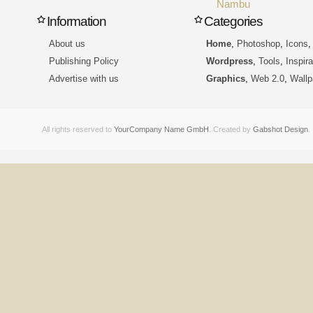
Nambu
Information
Categories
About us
Home
,
Photoshop
,
Icons
Publishing Policy
Wordpress
,
Tools
,
Inspira
Advertise with us
Graphics
,
Web 2.0
,
Wallp
All rights reserved to
YourCompany Name GmbH
. Created by
Gabshot Design
.