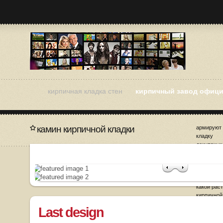
кирпичная кладка стен
кирпичный завод офици
камин кирпичной кладки
армируют
кладку
декупаж к
заполнени
кирпичной
затирка ш
кладки це
какой рас
кирпичной
Last design