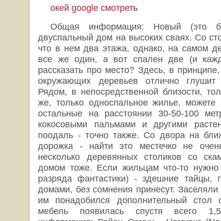
окей google смотреть
Общая информация: Новый (это бр
двуспальный дом на высоких сваях. Со ст
что в нем два этажа, однако, на самом де
все же один, а вот спален две (и кажд
рассказать про место? Здесь, в принципе, 
окружающих деревьев отлично глушит 
Рядом, в непосредственной близости, тол
же, только односпальное жилье, можете в
остальные на расстоянии 30-50-100 мет
кокосовыми пальмами и другими растен
поодаль - точно также. Со двора на бл
дорожка - найти это местечко не очен
несколько деревянных столиков со ска
домом тоже. Если жильцам что-то нужно (
разряда фантастики) - здешние тайцы, 
домами, без сомнения принесут. Заселяли
им понадобился дополнительный стол 
мебель появилась спустя всего 1,5