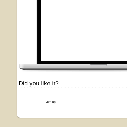
Did you like it?
Bookmark
Share
Retweet
Send it
Vote up