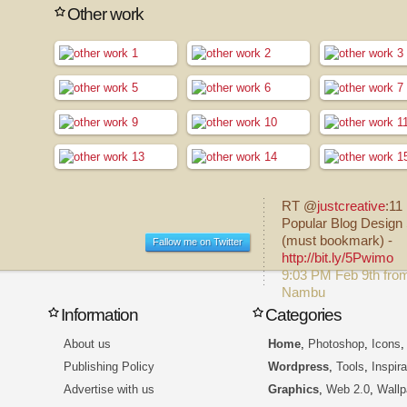
Other work
RT @
justcreative
:11
Popular Blog Design 
(must bookmark) -
Fallow me on Twitter
http://bit.ly/5Pwimo
9:03 PM Feb 9th fro
Nambu
Information
Categories
About us
Home
,
Photoshop
,
Icons
Publishing Policy
Wordpress
,
Tools
,
Inspira
Advertise with us
Graphics
,
Web 2.0
,
Wallp