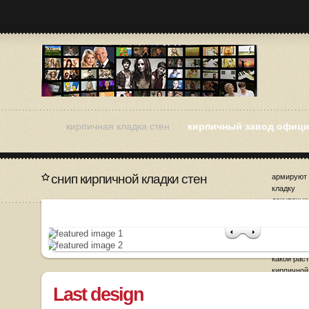
кирпичная кладка стен
кирпичный завод офици
снип кирпичной кладки стен
армируют
кладку
декупаж к
заполнени
кирпичной
затирка ш
кладки це
какой рас
кирпичной
Last design