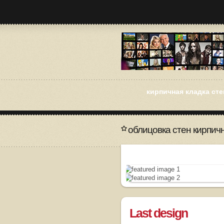
кирпичная кладка сте
облицовка стен кирпич
Last design