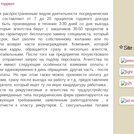
 торрент
м распространенным видом деятельности посреднических
ов составляют от 7 до 20 процентов годового дохода
 быть произведена в течении 3-30 дней со дня выхода
торые агентства берут с заказчиков 30-50 процентов в
тво гарантирует бесплатную замену специалиста, который
срок, был уволен по собственному желанию или по
ли возврат части вознаграждения. Компания, которой
Site
ные кадры, обращается сразу в несколько агентств,
нтабельными. После того как предприятие почувствовало
 отправляет запрос на подбор персонала. Агентства по
и имеют следующие особенности: взимание оплаты с
нег единовременно в день обращения, другая часть - после
платы. Но при этом также можно произвести оплату до
ме, сразу после выхода на работу и т.д; предоставление
ателя, который ищет ту ли иную кандидатуру работника .
ств на рекрутинговые и агентства по трудоустройству
 приведенных типа посреднических фирм ориентируются на
ствующих требованиям, заявленным работодателем , в
отнести к классу рекрутеров. С сексуальынми телами
.