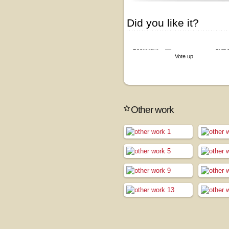
Did you like it?
Bookmark
Shar
Vote up
Other work