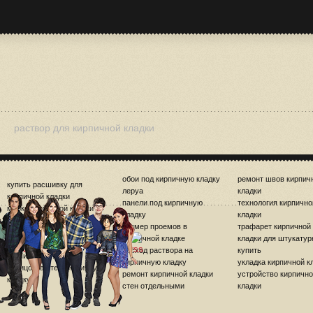
раствор для кирпичной кладки
обои под кирпичную кладку
ремонт швов кирпич
купить расшивку для
леруа
кладки
кирпичной кладки
панели под кирпичную
технология кирпично
марки кирпичной кладки
кладку
кладки
норма выработки
размер проемов в
трафарет кирпичной
кирпичной кладки
кирпичной кладке
кладки для штукатур
облегченная кладка
расход раствора на
купить
кирпичных стен
кирпичную кладку
укладка кирпичной к
облицовка стен кирпичную
ремонт кирпичной кладки
устройство кирпичн
кладку
стен отдельными
кладки