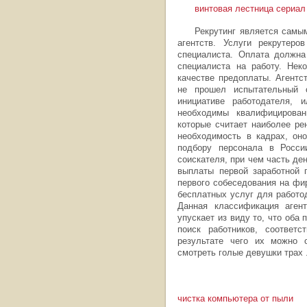
винтовая лестница сериал
Рекрутинг является самы
агентств. Услуги рекрутер
специалиста. Оплата должна
специалиста на работу. Неко
качестве предоплаты. Агентс
не прошел испытательный 
инициативе работодателя, и
необходимы квалифицирован
которые считает наиболее ре
необходимость в кадрах, оно
подбору персонала в Росси
соискателя, при чем часть де
выплаты первой заработной 
первого собеседования на фир
бесплатных услуг для работод
Данная классификация агент
упускает из виду то, что оба
поиск работников, соответ
результате чего их можно 
смотреть голые девушки трах 
чистка компьютера от пыли