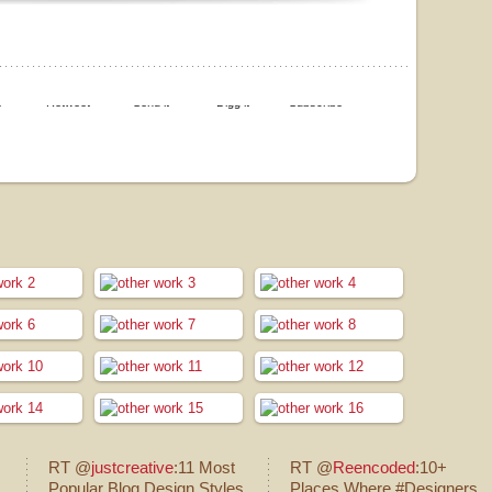
e
Retweet
Send it
Digg it
Subscribe
RT @
justcreative
:11 Most
RT @
Reencoded
:10+
Popular Blog Design Styles
Places Where #Designers