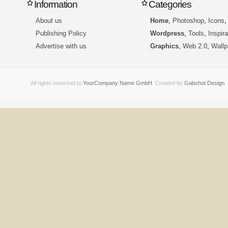
Information
Categories
About us
Home
,
Photoshop
,
Icons
Publishing Policy
Wordpress
,
Tools
,
Inspira
Advertise with us
Graphics
,
Web 2.0
,
Wallp
All rights reserved to
YourCompany Name GmbH
. Created by
Gabshot Design
.