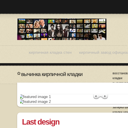
кирпичная кладка стен
кирпичный завод официа
вычинка кирпичной кладки
восстанов
кладки
выветрив
кирпичной
вычинка к
демонтаж 
кладки
затирка ш
кладки це
Last design