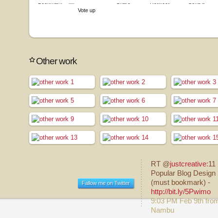
Bookmark
Share
Retweet
Send it
Vote up
Other work
RT @
justcreative
:11
Popular Blog Design 
(must bookmark) -
Fallow me on Twitter
http://bit.ly/5Pwimo
9:03 PM Feb 9th fro
Nambu